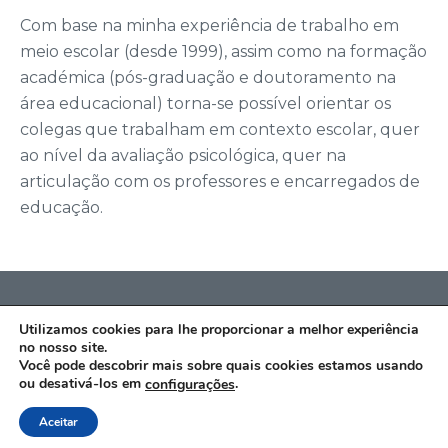
Com base na minha experiência de trabalho em
meio escolar (desde 1999), assim como na formação
académica (pós-graduação e doutoramento na
área educacional) torna-se possível orientar os
colegas que trabalham em contexto escolar, quer
ao nível da avaliação psicológica, quer na
articulação com os professores e encarregados de
educação.
POLÍTICA DE PRIVACIDADE
|
AVISO LEGAL
|
Utilizamos cookies para lhe proporcionar a melhor experiência
no nosso site.
POLÍTICA DE COOKIES
Você pode descobrir mais sobre quais cookies estamos usando
© Copyright 2019 | Todos os direitos reservados |
ou desativá-los em
.
configurações
Designed by
Brandscape Lda
Aceitar